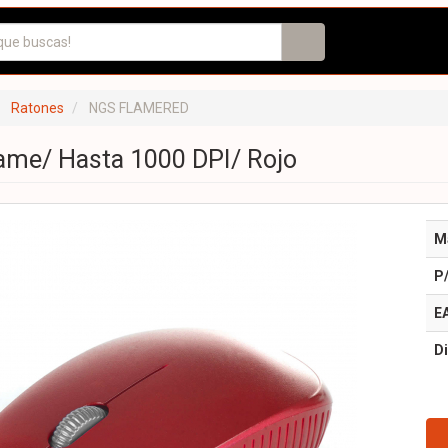
Ratones
NGS FLAMERED
ame/ Hasta 1000 DPI/ Rojo
M
P
E
Di