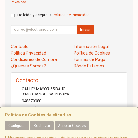
Privacidad
.
He leído y acepto la
Política de Privacidad
.
Enviar
Contacto
Información Legal
Política Privacidad
Política de Cookies
Condiciones de Compra
Formas de Pago
¿Quienes Somos?
Dónde Estamos
Contacto
CALLE/ MAYOR 65 BAJO
31400
SANGÜESA
,
Navarra
948870980
jose@elicad.com
Política de Cookies de elicad.es
Configurar
Rechazar
Aceptar Cookies
Horario
Lunes a Viernes 9:30 a 20:00 Sábados 10.00 a 14.00