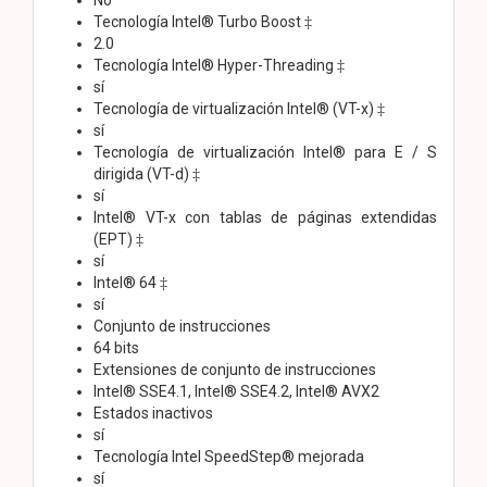
Tecnología Intel® Turbo Boost ‡
2.0
Tecnología Intel® Hyper-Threading ‡
sí
Tecnología de virtualización Intel® (VT-x) ‡
sí
Tecnología de virtualización Intel® para E / S
dirigida (VT-d) ‡
sí
Intel® VT-x con tablas de páginas extendidas
(EPT) ‡
sí
Intel® 64 ‡
sí
Conjunto de instrucciones
64 bits
Extensiones de conjunto de instrucciones
Intel® SSE4.1, Intel® SSE4.2, Intel® AVX2
Estados inactivos
sí
Tecnología Intel SpeedStep® mejorada
sí