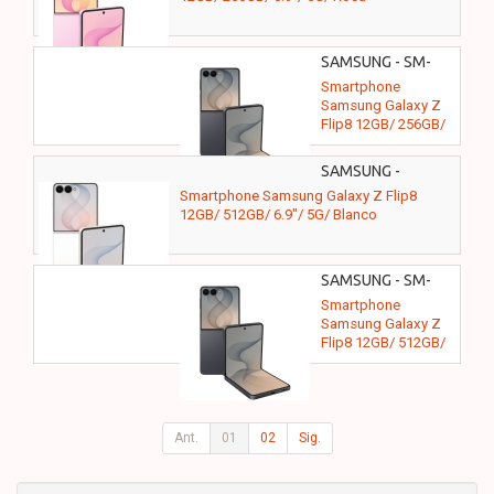
SAMSUNG - SM-
F776BZKGEUB
Smartphone
Samsung Galaxy Z
Flip8 12GB/ 256GB/
6.9"/ 5G/ Grafito
SAMSUNG -
Smartphone Samsung Galaxy Z Flip8
12GB/ 512GB/ 6.9"/ 5G/ Blanco
SAMSUNG - SM-
F776BZKHEUB
Smartphone
Samsung Galaxy Z
Flip8 12GB/ 512GB/
6.9"/ 5G/ Grafito
Ant.
01
02
Sig.