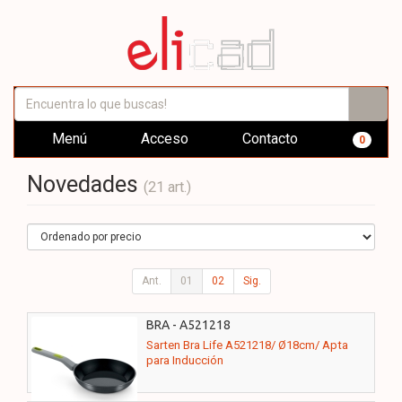
Menú
Acceso
Contacto
0
Novedades
(21 art.)
Ant.
01
02
Sig.
BRA - A521218
Sarten Bra Life A521218/ Ø18cm/ Apta
para Inducción