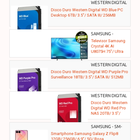
WESTERN DIGITAL
- WD60EZAX
Disco Duro Western Digital WD Blue PC
Desktop 6TB/ 3.5"/ SATA III/ 256MB
SAMSUNG -
TU75U8075HUXXC
Televisor Samsung
Crystal 4K AI
U8075H 75"/ Ultra
HD 4K/ Smart TV/
WiFi
WESTERN DIGITAL
- WD181PURP
Disco Duro Western Digital WD Purple Pro
Surveillance 18TB/ 3.5"/ SATA III/ 512MB
WESTERN DIGITAL
- WD202KFGX
Disco Duro Western
Digital WD Red Pro
NAS 20TB/ 3.5"/
SATA III/ 512MB
SAMSUNG - SM-
F776BLIGEUB
Smartphone Samsung Galaxy Z Flip8
12GB/ 256GB/ 6.9"/ 5G/ Rosa