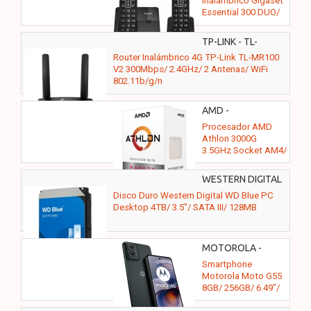
Inalámbrico Gigaset
Essential 300 DUO/
Negro
TP-LINK - TL-
MR100 V2
Router Inalámbrico 4G TP-Link TL-MR100
V2 300Mbps/ 2.4GHz/ 2 Antenas/ WiFi
802.11b/g/n
AMD -
YD3000C6M2OFH
Procesador AMD
12U
Athlon 3000G
3.5GHz Socket AM4/
Pack de 12
Unidades
WESTERN DIGITAL
- WD40EZZX
Disco Duro Western Digital WD Blue PC
Desktop 4TB/ 3.5"/ SATA III/ 128MB
MOTOROLA -
Smartphone
Motorola Moto G55
8GB/ 256GB/ 6.49"/
5G/ Gris