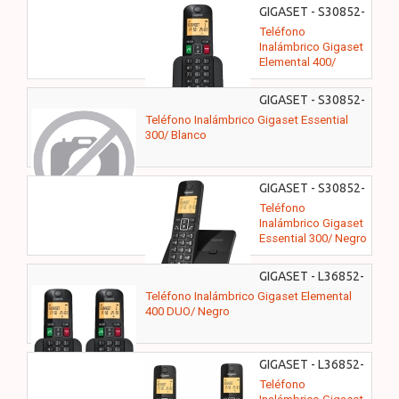
GIGASET - S30852-
H3009-D201
Teléfono
Inalámbrico Gigaset
Elemental 400/
Negro
GIGASET - S30852-
H3211-D202
Teléfono Inalámbrico Gigaset Essential
300/ Blanco
GIGASET - S30852-
H3211-D201
Teléfono
Inalámbrico Gigaset
Essential 300/ Negro
GIGASET - L36852-
H3009-D201
Teléfono Inalámbrico Gigaset Elemental
400 DUO/ Negro
GIGASET - L36852-
H3211-D201
Teléfono