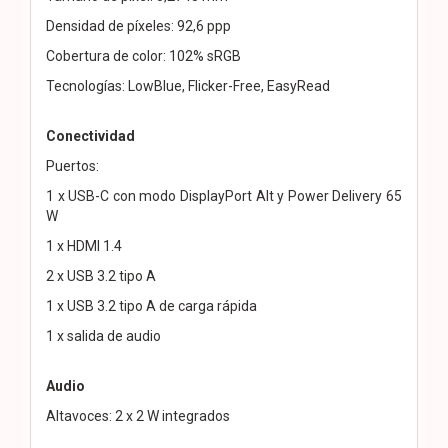
Densidad de píxeles: 92,6 ppp
Cobertura de color: 102% sRGB
Tecnologías: LowBlue, Flicker-Free, EasyRead
Conectividad
Puertos:
1 x USB-C con modo DisplayPort Alt y Power Delivery 65
W
1 x HDMI 1.4
2 x USB 3.2 tipo A
1 x USB 3.2 tipo A de carga rápida
1 x salida de audio
Audio
Altavoces: 2 x 2 W integrados