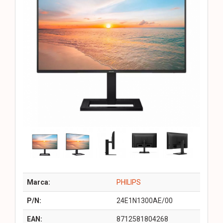
Marca:
PHILIPS
P/N:
24E1N1300AE/00
EAN:
8712581804268