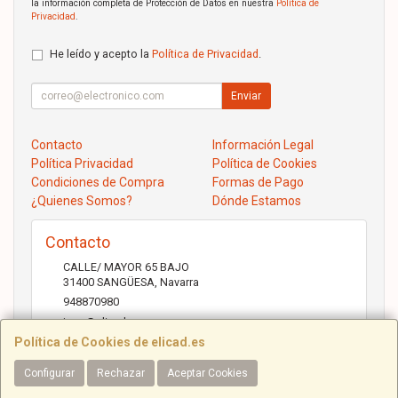
la información completa de Protección de Datos en nuestra
Política de
Privacidad
.
He leído y acepto la
Política de Privacidad
.
Enviar
Contacto
Información Legal
Política Privacidad
Política de Cookies
Condiciones de Compra
Formas de Pago
¿Quienes Somos?
Dónde Estamos
Contacto
CALLE/ MAYOR 65 BAJO
31400
SANGÜESA
,
Navarra
948870980
jose@elicad.com
Política de Cookies de elicad.es
Configurar
Rechazar
Aceptar Cookies
Horario