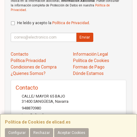
indica en la información adicional;
Información Adicional
: Puede consultar
la información completa de Protección de Datos en nuestra
Política de
Privacidad
.
He leído y acepto la
Política de Privacidad
.
Enviar
Contacto
Información Legal
Política Privacidad
Política de Cookies
Condiciones de Compra
Formas de Pago
¿Quienes Somos?
Dónde Estamos
Contacto
CALLE/ MAYOR 65 BAJO
31400
SANGÜESA
,
Navarra
948870980
jose@elicad.com
Política de Cookies de elicad.es
Configurar
Rechazar
Aceptar Cookies
Horario