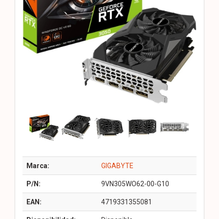
Marca:
GIGABYTE
P/N:
9VN305WO62-00-G10
EAN:
4719331355081