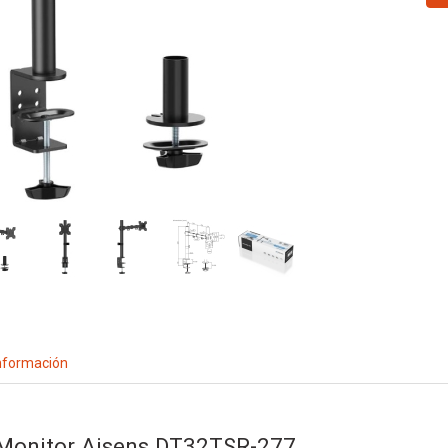
nformación
 Monitor Aisens DT32TSR-277