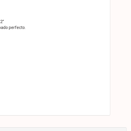
32”
bado perfecto.