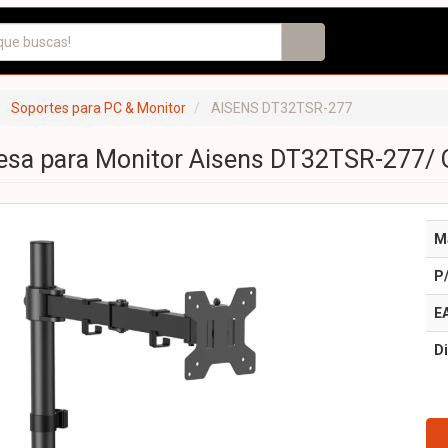
Soportes para PC & Monitor
AISENS DT32TSR-277
sa para Monitor Aisens DT32TSR-277/ Gi
M
P
E
Di