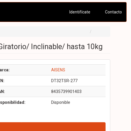
Identifícate
Contacto
ratorio/ Inclinable/ hasta 10kg
arca:
AISENS
/N:
DT32TSR-277
AN:
8435739901403
sponibilidad:
Disponible