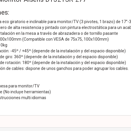
es:
eco giratorio e inclinable para monitor/TV (3 pivotes, 1 brazo) de 17”-
ero de alta resistencia y pintado con pintura electrostática para un aca
stalación en la mesa a través de abrazadera o de tornillo pasante
00x100mm (Compatible con VESA de 75x75, 100x100mm)
10kg
ación: -45º / +45º (depende de la instalación y del espacio disponible)
 giro: 360º (depende de la instalación y del espacio disponible)
 rotación: 180º (depende de la instalación y del espacio disponible)
ón de cables: dispone de unos ganchos para poder agrupar los cables.
mesa para monitor/TV
je (No incluye herramientas)
strucciones multi idiomas