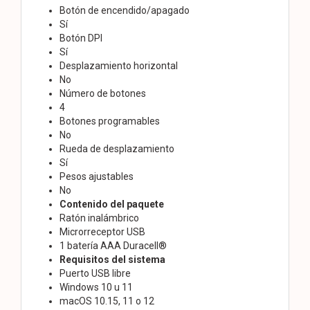
Botón de encendido/apagado
Sí
Botón DPI
Sí
Desplazamiento horizontal
No
Número de botones
4
Botones programables
No
Rueda de desplazamiento
Sí
Pesos ajustables
No
Contenido del paquete
Ratón inalámbrico
Microrreceptor USB
1 batería AAA Duracell®
Requisitos del sistema
Puerto USB libre
Windows 10 u 11
macOS 10.15, 11 o 12