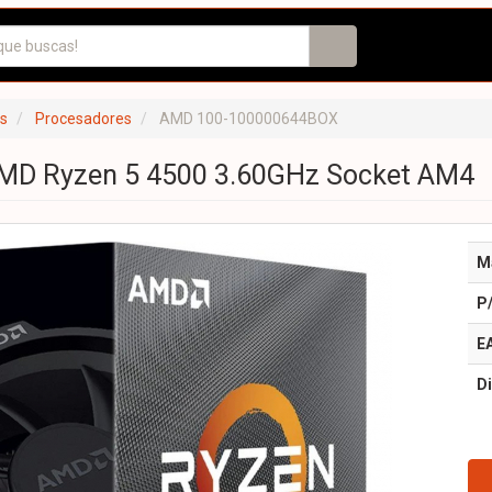
s
Procesadores
AMD 100-100000644BOX
MD Ryzen 5 4500 3.60GHz Socket AM4
M
P
E
Di