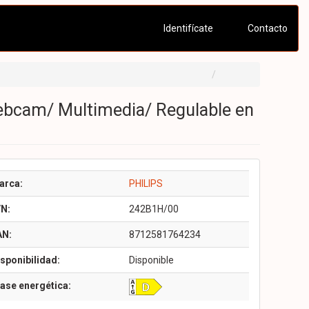
Identifícate
Contacto
Webcam/ Multimedia/ Regulable en
arca:
PHILIPS
/N:
242B1H/00
AN:
8712581764234
sponibilidad:
Disponible
ase energética: