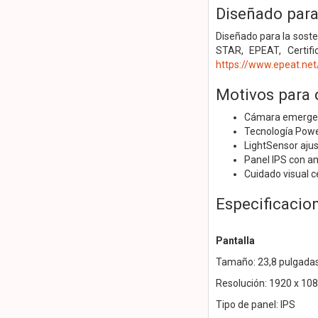
Diseñado para
Diseñado para la sost
STAR, EPEAT, Certif
https://www.epeat.net
Motivos para
Cámara emergente
Tecnología Power
LightSensor ajus
Panel IPS con am
Cuidado visual c
Especificacio
Pantalla
Tamaño: 23,8 pulgada
Resolución: 1920 x 10
Tipo de panel: IPS