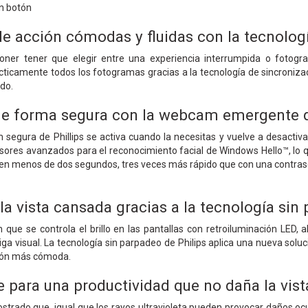
un botón
de acción cómodas y fluidas con la tecnolog
oner tener que elegir entre una experiencia interrumpida o fotogr
ticamente todos los fotogramas gracias a la tecnología de sincronizació
ido.
 de forma segura con la webcam emergente
segura de Phillips se activa cuando la necesitas y vuelve a desact
ores avanzados para el reconocimiento facial de Windows Hello™, lo q
 en menos de dos segundos, tres veces más rápido que con una contras
la vista cansada gracias a la tecnología sin
 que se controla el brillo en las pantallas con retroiluminación LED
ga visual. La tecnología sin parpadeo de Philips aplica una nueva solució
ción más cómoda.
para una productividad que no daña la vist
trado que, igual que los rayos ultravioleta pueden provocar daños ocul