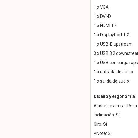
1 x VGA
1 x DVI-D
1 x HDMI 1.4
1 x DisplayPort 1.2
1 x USB-B upstream
3 x USB 3.2 downstre
1 x USB con carga rápi
1 x entrada de audio
1 x salida de audio
Diseño y ergonomía
Ajuste de altura: 150
Inclinación: Sí
Giro: Sí
Pivote: Sí