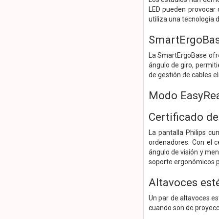
LED pueden provocar da
utiliza una tecnología 
SmartErgoBase
La SmartErgoBase ofrec
ángulo de giro, permiti
de gestión de cables el
Modo EasyRead
Certificado de
La pantalla Philips c
ordenadores. Con el c
ángulo de visión y men
soporte ergonómicos pa
Altavoces est
Un par de altavoces est
cuando son de proyecció