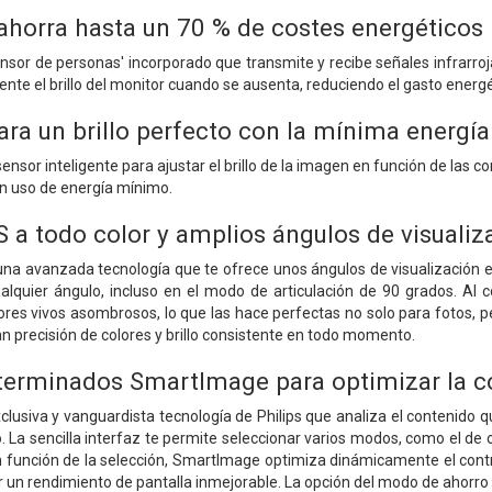
horra hasta un 70 % de costes energéticos
sor de personas' incorporado que transmite y recibe señales infrarroja
te el brillo del monitor cuando se ausenta, reduciendo el gasto energét
ara un brillo perfecto con la mínima energía
sensor inteligente para ajustar el brillo de la imagen en función de las 
n uso de energía mínimo.
S a todo color y amplios ángulos de visualiz
a una avanzada tecnología que te ofrece unos ángulos de visualización 
alquier ángulo, incluso en el modo de articulación de 90 grados. Al c
ores vivos asombrosos, lo que las hace perfectas no solo para fotos, p
an precisión de colores y brillo consistente en todo momento.
terminados SmartImage para optimizar la c
usiva y vanguardista tecnología de Philips que analiza el contenido q
 La sencilla interfaz te permite seleccionar varios modos, como el de of
En función de la selección, SmartImage optimiza dinámicamente el contra
r un rendimiento de pantalla inmejorable. La opción del modo de ahorro