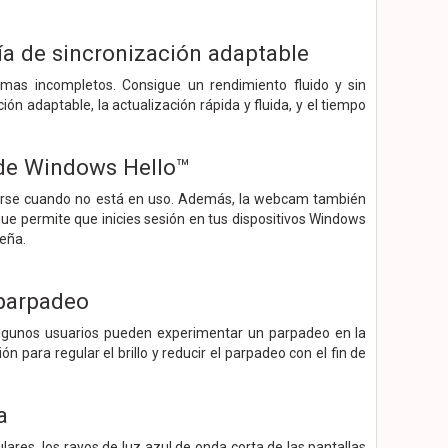
ía de sincronización adaptable
amas incompletos. Consigue un rendimiento fluido y sin
n adaptable, la actualización rápida y fluida, y el tiempo
 de Windows Hello™
ivarse cuando no está en uso. Además, la webcam también
ue permite que inicies sesión en tus dispositivos Windows
eña.
 parpadeo
, algunos usuarios pueden experimentar un parpadeo en la
n para regular el brillo y reducir el parpadeo con el fin de
a
ares, los rayos de luz azul de onda corta de las pantallas