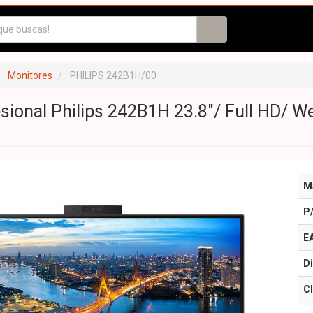
Monitores
PHILIPS 242B1H/00
sional Philips 242B1H 23.8"/ Full HD/ 
M
P
E
Di
Cl