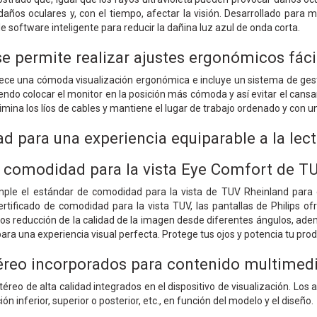
ños oculares y, con el tiempo, afectar la visión. Desarrollado para me
de software inteligente para reducir la dañina luz azul de onda corta.
 permite realizar ajustes ergonómicos fácile
e una cómoda visualización ergonómica e incluye un sistema de gestión
endo colocar el monitor en la posición más cómoda y así evitar el cansan
imina los líos de cables y mantiene el lugar de trabajo ordenado y con u
 para una experiencia equiparable a la lect
 comodidad para la vista Eye Comfort de TUV
umple el estándar de comodidad para la vista de TUV Rheinland para 
ertificado de comodidad para la vista TUV, las pantallas de Philips 
os reducción de la calidad de la imagen desde diferentes ángulos, adem
ra una experiencia visual perfecta. Protege tus ojos y potencia tu prod
éreo incorporados para contenido multimed
éreo de alta calidad integrados en el dispositivo de visualización. Los 
n inferior, superior o posterior, etc., en función del modelo y el diseño.