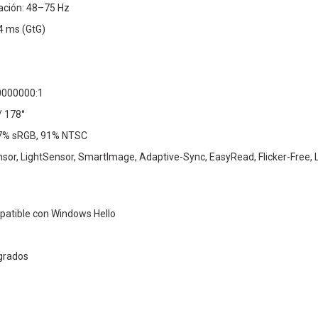
ación: 48–75 Hz
4 ms (GtG)
0000000:1
/ 178°
07% sRGB, 91% NTSC
sor, LightSensor, SmartImage, Adaptive-Sync, EasyRead, Flicker-Free,
tible con Windows Hello
egrados