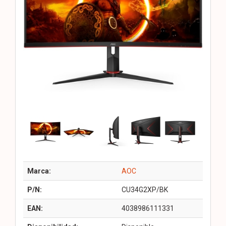
Marca:
AOC
P/N:
CU34G2XP/BK
EAN:
4038986111331