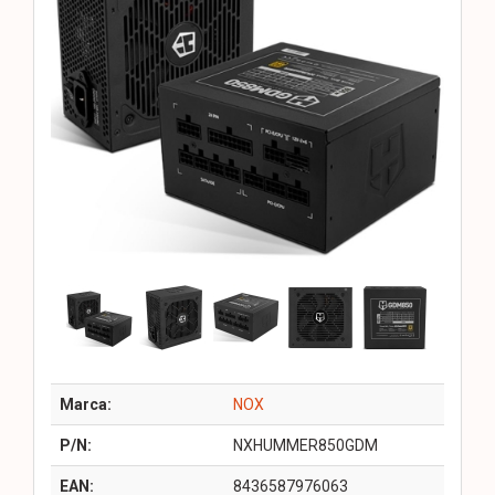
Marca:
NOX
P/N:
NXHUMMER850GDM
EAN:
8436587976063